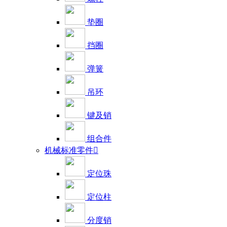
垫圈
挡圈
弹簧
吊环
键及销
组合件
机械标准零件

定位珠
定位柱
分度销