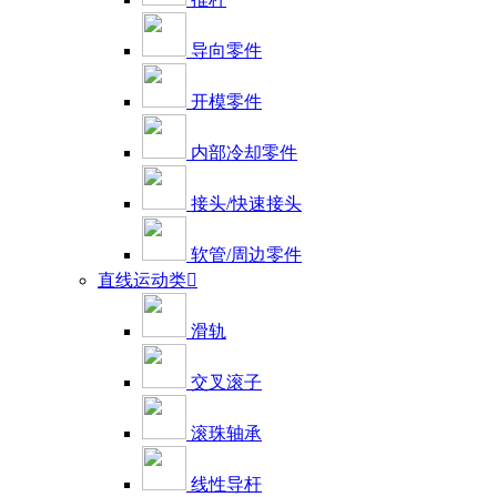
导向零件
开模零件
内部冷却零件
接头/快速接头
软管/周边零件
直线运动类

滑轨
交叉滚子
滚珠轴承
线性导杆