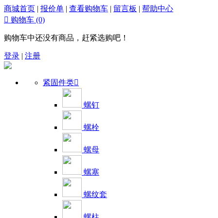
商城首页
|
报价单
|
查看购物车
|
留言板
|
帮助中心

购物车
(0)
购物车中还没有商品，赶紧选购吧！
登录
|
注册
紧固件类

螺钉
螺栓
螺母
螺塞
螺纹套
螺柱