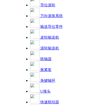
导位滚轮
万向滚珠系统
输送导位零件
皮轮输送机
滚轮输送机
联轴器
胀紧套
免键轴环
U接头
快速联结器