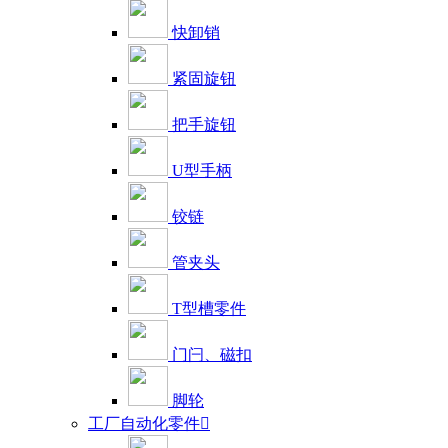
快卸销
紧固旋钮
把手旋钮
U型手柄
铰链
管夹头
T型槽零件
门闩、磁扣
脚轮
工厂自动化零件
