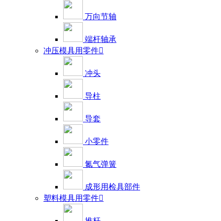
万向节轴
端杆轴承
冲压模具用零件

冲头
导柱
导套
小零件
氮气弹簧
成形用检具部件
塑料模具用零件

推杆