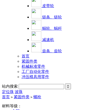
皮带轮
链条、链轮
蜗轮、蜗杆
减速机
齿条、齿轮
首页
紧固件类
机械标准零件
工厂自动化零件
冲压模具用零件
站内搜索

定位珠
波珠
首页
紧固件类
螺栓
>
>
材料等级：