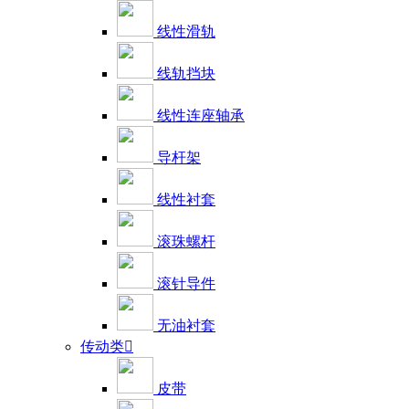
线性滑轨
线轨挡块
线性连座轴承
导杆架
线性衬套
滚珠螺杆
滚针导件
无油衬套
传动类

皮带