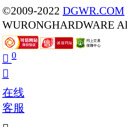
©2009-2022
DGWR.COM
WURONGHARDWARE All R
0


在线
客服