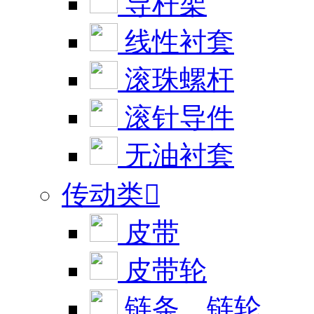
导杆架
线性衬套
滚珠螺杆
滚针导件
无油衬套
传动类

皮带
皮带轮
链条、链轮