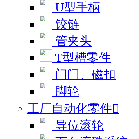
U型手柄
铰链
管夹头
T型槽零件
门闩、磁扣
脚轮
工厂自动化零件

导位滚轮