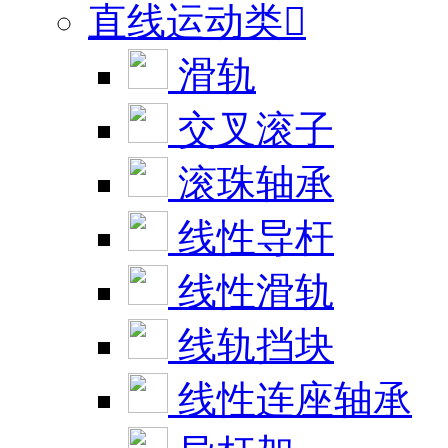
直线运动类

滑轨
交叉滚子
滚珠轴承
线性导杆
线性滑轨
线轨挡块
线性连座轴承