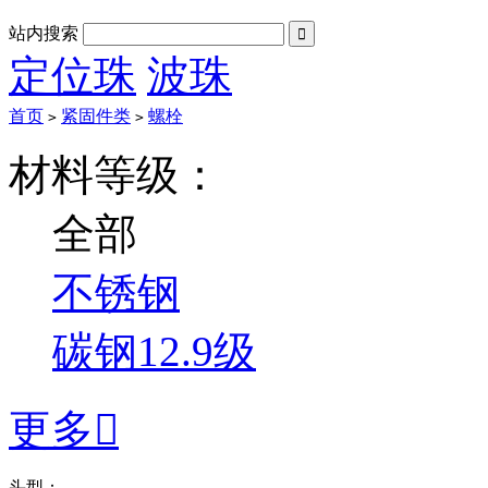
站内搜索

定位珠
波珠
首页
紧固件类
螺栓
>
>
材料等级：
全部
不锈钢
碳钢12.9级
更多

头型：