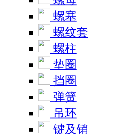
螺塞
螺纹套
螺柱
垫圈
挡圈
弹簧
吊环
键及销